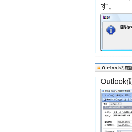
す。
Outlookの確
Outl