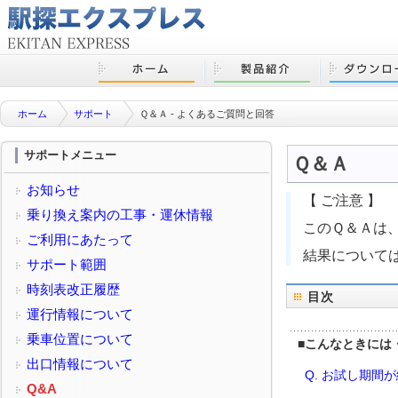
ホーム
サポート
Ｑ＆Ａ - よくあるご質問と回答
サポートメニュー
Ｑ＆Ａ
お知らせ
【 ご注意 】
乗り換え案内の工事・運休情報
このＱ＆Ａは
ご利用にあたって
結果について
サポート範囲
時刻表改正履歴
目次
運行情報について
乗車位置について
■
こんなときには
出口情報について
Q. お試し期間
Q&A